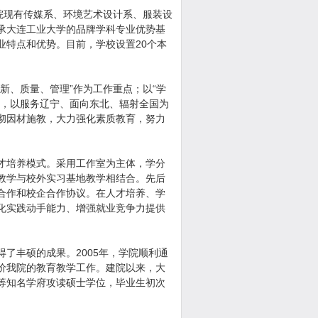
学院现有传媒系、环境艺术设计系、服装设
承大连工业大学的品牌学科专业优势基
业特点和优势。目前，学校设置20个本
、质量、管理”作为工作重点；以“学
向，以服务辽宁、面向东北、辐射全国为
彻因材施教，大力强化素质教育，努力
才培养模式。采用工作室为主体，学分
教学与校外实习基地教学相结合。先后
合作和校企合作协议。在人才培养、学
化实践动手能力、增强就业竞争力提供
丰硕的成果。2005年，学院顺利通
价我院的教育教学工作。建院以来，大
等知名学府攻读硕士学位，毕业生初次