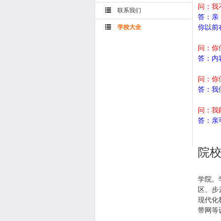
问：我
联系我们
答：亲
你以前
学校大全
问：你
答：内
问：你
答：我
问：我
答：亲
院
大
学院。
区、步
现代化
带网等