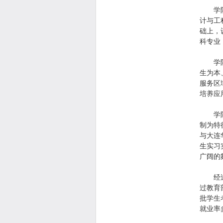
学院目
计与工
础上，
科专业
学院以
生为本
服务区
培养应
学院始
制为特
与大连
生实习
广阔的
经过十
过教育
批学生
就业率