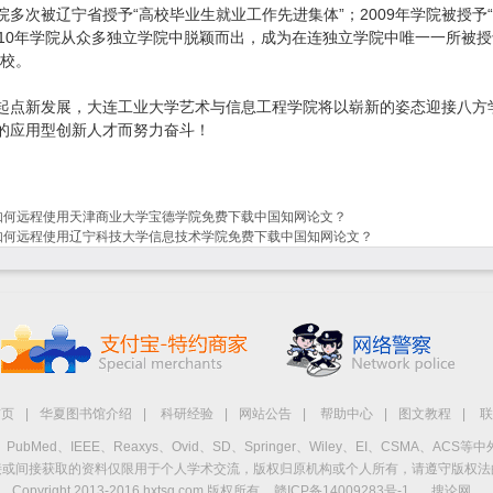
次被辽宁省授予“高校毕业生就业工作先进集体”；2009年学院被授予
010年学院从众多独立学院中脱颖而出，成为在连独立学院中唯一一所被授
院校。
新发展，大连工业大学艺术与信息工程学院将以崭新的姿态迎接八方
的应用型创新人才而努力奋斗！
如何远程使用天津商业大学宝德学院免费下载中国知网论文？
如何远程使用辽宁科技大学信息技术学院免费下载中国知网论文？
首页
|
华夏图书馆介绍
|
科研经验
|
网站公告
|
帮助中心
|
图文教程
|
联
Med、IEEE、Reaxys、Ovid、SD、Springer、Wiley、EI、CSMA、A
接或间接获取的资料仅限用于个人学术交流，版权归原机构或个人所有，请遵守版权法
Copyright 2013-2016 hxtsg.com 版权所有
赣ICP备14009283号-1
搜论网