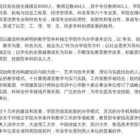
前在校生规模近8000人。教师总数464人，其中专任教师401人。
程系、机电与信息工程系、经济管理系、外语系等六个专业系。学院在继
设置优势专业和特色专业，体现专业的应用性、创新性和复合性，形成专
，形成了以艺、工、理、管、文、经多学科协调发展的格局。
建设特色鲜明的教学型本科独立学院作为办学基本定位，以“务实、创新
、教学为重、特色为先、就业为上”作为办学指导方针；以社会需求为导
域定位；以学生的全面健康成长为目标，不断深化教育教学改革，积极贯
用型、技能型本科职业人才。
终坚持构建知识与能力统一、艺术与技术并重、理论与实践结合的人
征的教学模式。十分重视课堂教学与实习实践、工作室教学相结合；校内
华南集团、中国服装设计师协会培训中心等数十家企事业单位签订了战略
实践、科研合作等领域开展长期、广泛的合作，为学生提高专业技能、强
舞台。
几年的建设和发展，学院凭借其崭新的办学模式、灵活的办学机制取得了
部关于对独立学院办学条件和教学工作的专项检查，教育部专家组高度评
考入清华大学、大连理工大学、中国传媒大学、四川大学、鲁迅美术学院
多年位居全省同类院校前列，毕业学生受到用人单位的普遍好评。