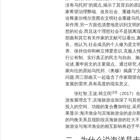
没有乌托邦”的观点,揭示了其背后的
家希望治理弊端、改良社会、重建乌托
诠释麦尔维尔意图在文明社会重建乌托
坏作用,另一方面也清楚地意识到文明
想的社会,而且这个理想社会不是脱离
部曲和其它有关作家的文献可以看出,
良。他认为,社会成员的个人修为是文
养、保持信仰和树立博爱意识,克服人性
行公有制、实行真正的民主与自由、施
论述,重申前文的主要观点。通过研究,
家向往的原始乌托邦,《奥穆》揭露了
问题,而三部曲又一起蕴含了作家期望
发展的需求,具有高度的现实意义。
[10]
张红智,王波,韩立民
（2017
游发展理念下,滨海旅游业加深了与其
投入的空间、功能的复合叠加特征,采
果显示:海洋渔业与滨海旅游业的皮尔斯
的均衡关系且现阶段滨海旅游的壮大不
旅游业与海洋渔业的相互影响将趋于平
二、为什么说海洋是