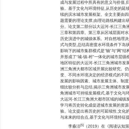
成与发展过程中所具有的意义与价值,
验。基于文化与环境特征,从历史的延
续的滨水城市发展框架。全文主要由四
题需要的理论支撑,由理论路线构建出
分。论文第二部分以大运河-长江三角
三章和第四章。第三章从区域层面对水
历史演进中的城镇体系。对自然地理决
式与类型,总结高密度水环境条件下岛
影响下的城市集群模式是“轴”与“网”
并形成了“城-镇-村”一体化的城市层
地区特征的大运河-长江三角洲城市发
洲三角洲大都市区域开展比较研究。仍
变、不同水环境决定的经济模式的不同
发展的影响因素、城市发展主体、制度
细比较分析与总结,揭示三角洲城市发
角洲城市可持续发展模式,基于文化与
大运河-长江三角洲大都市区域的城镇发
学习将历史转化成促进城市发展的资源
验。论文提出将历史的可延续性,文化
与未来的结合点,基于文化与环境特征
[5]
李淼洁
（2019）在《阅读认