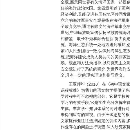
全观,愿意同世界有关海洋国家一起提
任的海洋政治大国。第四章阐述了互利
经济利益,又能促进各国各地区共同发
竞合的海洋军事安全观是指在海洋军事
全放弃竞争,通过有限度的海洋军事竞
世纪,中华民族既宣传弘扬民族传统海洋
相借鉴、取长补短和融合创新,努力促
统。海洋生态系统一处地方遭到破坏,
家和人民要团结一致,认识到海洋生态
统,把海洋建设成为人类共同的美丽家
场、观点和方法为指导,以马克思主义
安全观进行了系统的研究,为世界海洋安
全,具有一定的现实理论和指导意义。
[7]
王亚萍
（2018）在《初中语文
课程标准》为我们的语文教学提供了先
学过程中可不忽视的部分。它是学校教
学习的有效手段;它是学生充分发挥主
主体。丰富学生知识体系的同时进行对
未得到应有的重视。由于应试思想的根
文家庭作业往往选择固定的训练内容,
作业存在的问题进行调查,深入研究家