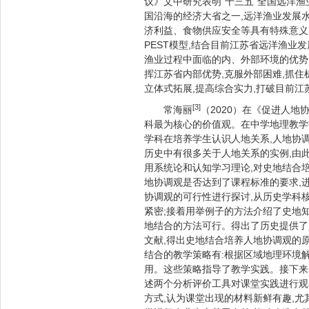
议》文中研究表明"十三五"全国远洋
国沿海的经济大省之一,远洋渔业发展
济利益、食物供应安全等具有特殊意义
PEST模型,结合目前江苏省远洋渔业
渔业过程中面临的内、外部环境的优势
挥江苏省内部优势,克服外部困难,抓住
立体式拓展,提高综合实力,打破目前江
[3]
常海丽
（2020）在《促进人
科最为核心的价值观。在中学地理教学
学科在培养学生认识人地关系,人地协
历史中有很多关于人地关系的实例,由
用系统论和认知学习理论,对史地结合
地协调观是否达到了课程标准的要求,
协调观的可行性进行探讨,从历史学科
紧密;接着用举例子的方法介绍了史地
地结合的方法可行。得出了历史提供了
文献,得出史地结合培养人地协调观的原
结合的教学策略有:根据区域地理环境解
用。这些策略指导了教学实践。接下来
述两个分析评价工具对课堂实践进行观
方式,认为课堂出现的材料新鲜有趣,尤