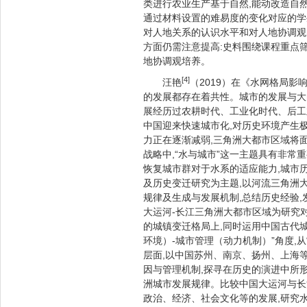
类进行农业生产基于自然,能动改造自然
通过材料设置的难易度的变化对应的学
对人地关系的认识水平和对人地协调观
方面仍需注意提高:史料围绕课程重点筛
地协调观培养。
[4]
汪艳
（2019）在《水网格局
的发展都存在着共性。城市的发展与大
展经历过农耕时代、工业化时代、后工业
中国迎来快速城市化,对历史环境产生
力正在逐渐减弱,三角洲大都市区域将
战略中,“水与城市”这一主题具有非常
恢复城市群对于水系的适应能力,城市
及历史变迁研究为主题,以河流三角洲
规律及生成与发展机制,总结历史经验
大运河-长江三角洲大都市区域为研究
的城镇变迁格局上,同时运用中国古代
环境）-城市管理（动力机制）”角度,从
层面,以中国苏州、南京、扬州、上海
因与管理机制,探寻在历史的演进中所
洲城市发展规律。比较中国大运河与长
政治、经济、社会文化等的发展,研究