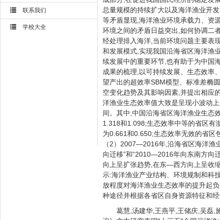
总量规模的持续扩大以及海洋渔业开发
联系我们
等矛盾显现,海洋渔业环境承载力、资源
学校大全
环境之间的矛盾日益突出,如何协调二
经处理排入海洋,当前环境问题主要表
和发展模式,实现我国沿海省区海洋渔
续发展中的重要环节,也有助于为中国
成果的梳理,以可持续发展、生态效率
望产出的超效率SBM模型、标准差椭圆
空变化趋势及其影响因素,并提出相应
洋渔业生态效率值大致是呈现小波动上
间。其中,中国沿海省区海洋渔业生态效
1.318和1.098;生态效率中等的省
为0.661和0.650;生态效率无效的省
（2）2007—2016年,沿海省区海洋
向迁移”和“2010—2016年向东南
向上呈扩张趋势,在东—西方向上呈收
示:海洋渔业产业结构、环境规制和科
放程度对海洋渔业生态效率的提升起负
种途径并根据各省区自身资源特征和经
葛慧,汤建华,王燕平,王储庆,吴磊,