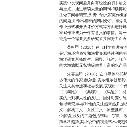
实践中发现问题并向有经验的初中语文
与重点。通过研读大量的期刊和硕博论
生做了问卷调查,从初中语文家庭作业
的问题,并作出相应的归因分析。最后
作业形式和开放评价方式等方面进行详
家庭作业成为一件有意义的事情。每一
究是一个需要更多研究者共同努力而逐
[8]
柴帆
（2018）在《科学推进海
是近海环境修复和渔业资源持续利用的
海洋研究所杨红生、周毅、张涛、张立
的大海慷慨无私地提供着丰富的水产品,
[9]
朱喜奎
（2018）在《寻梦乌
多伟大的作家,赫尔曼·麦尔维尔就是
关注人类命运和社会发展,表现出一个
（《泰比》、《奥穆》、《玛迪》）将
实的批判和人性的反思。国外对麦尔维
领域研究,学界对他的关注越来越多,涉
义、解构主义、女性主义、原型批评、
位解读,涉及的主题包括殖民、宗教、
跨学科趋势,其小说中的视觉艺术和交