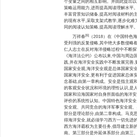
个变量之间的相互影响。并由此提出以
策略运用能力,进而提高阅读理解水平
丰富背景知识储备,提高对阅读材料的
的现有水平,采取支架式教学,逐步化难
同的阅读认知策略,提高阅读理解水平
[6]
万祥春
（2018）在《中国特
受列强的反复侵略,其中绝大多数侵略
仁人志士在反对海洋侵略过程中不断探
《海洋法公约》公布以来,中国与周边
践,并在海洋安全实践中不断发展完善
国家安全观,海洋安全观是总体国家安
国家海洋安全,更有利于促进国家总体
念基础,由第一章构成。安全是指主观
的客观安全状况和环境的理性认识,是
国家和沿海国家对自身所面临的海洋安
评价的系统性认知。中国特色海洋安全
安全观、共同竞合的海洋军事安全观、
部分是理论部分,由第二章构成。马克
得海洋安全,就必须学习西方一切先进
西方海洋霸权为主要任务,倡导建立新
南。第三部分是外延体系部分,由第三