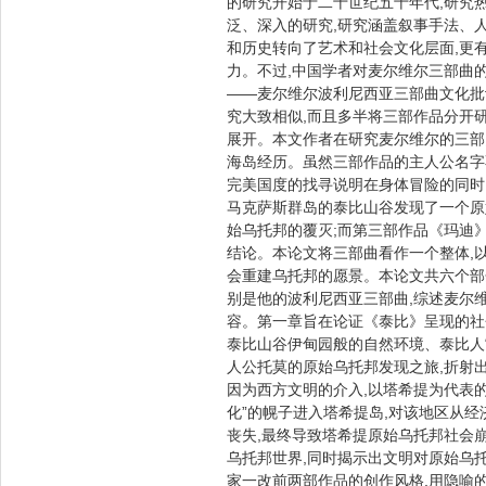
的研究开始于二十世纪五十年代,研究
泛、深入的研究,研究涵盖叙事手法、
和历史转向了艺术和社会文化层面,更
力。不过,中国学者对麦尔维尔三部曲
——麦尔维尔波利尼西亚三部曲文化批
究大致相似,而且多半将三部作品分开
展开。本文作者在研究麦尔维尔的三部
海岛经历。虽然三部作品的主人公名字
完美国度的找寻说明在身体冒险的同时
马克萨斯群岛的泰比山谷发现了一个原
始乌托邦的覆灭;而第三部作品《玛迪
结论。本论文将三部曲看作一个整体,以
会重建乌托邦的愿景。本论文共六个部
别是他的波利尼西亚三部曲,综述麦尔
容。第一章旨在论证《泰比》呈现的社
泰比山谷伊甸园般的自然环境、泰比人
人公托莫的原始乌托邦发现之旅,折射
因为西方文明的介入,以塔希提为代表
化”的幌子进入塔希提岛,对该地区从
丧失,最终导致塔希提原始乌托邦社会
乌托邦世界,同时揭示出文明对原始乌
家一改前两部作品的创作风格,用隐喻