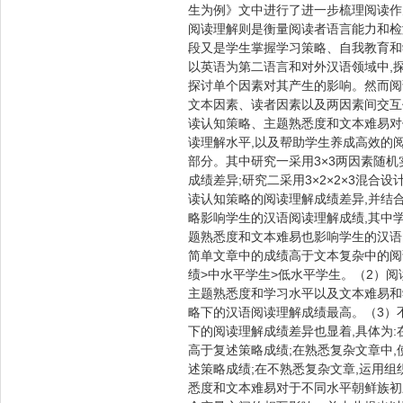
生为例》文中进行了进一步梳理阅读作
阅读理解则是衡量阅读者语言能力和检
段又是学生掌握学习策略、自我教育和
以英语为第二语言和对外汉语领域中,
探讨单个因素对其产生的影响。然而阅
文本因素、读者因素以及两因素间交互
读认知策略、主题熟悉度和文本难易对
读理解水平,以及帮助学生养成高效的
部分。其中研究一采用3×3两因素随
成绩差异;研究二采用3×2×2×3混
读认知策略的阅读理解成绩差异,并结
略影响学生的汉语阅读理解成绩,其中学
题熟悉度和文本难易也影响学生的汉语
简单文章中的成绩高于文本复杂中的阅
绩>中水平学生>低水平学生。（2）
主题熟悉度和学习水平以及文本难易和
略下的汉语阅读理解成绩最高。（3）
下的阅读理解成绩差异也显着,具体为
高于复述策略成绩;在熟悉复杂文章中,
述策略成绩;在不熟悉复杂文章,运用
悉度和文本难易对于不同水平朝鲜族初