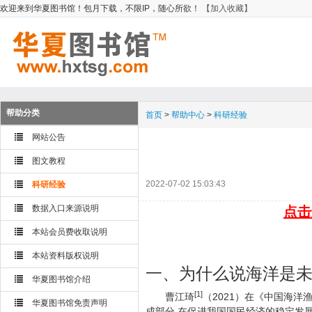
欢迎来到华夏图书馆！包月下载，不限IP，随心所欲！
【加入收藏】
帮助分类
首页
>
帮助中心
>
科研经验
网站公告
图文教程
2022-07-02 15:03:43
科研经验
数据入口来源说明
点击
本站会员费收取说明
本站资料版权说明
一、为什么说海洋是
华夏图书馆介绍
[1]
曹江琦
（2021）在《中国海
华夏图书馆免责声明
成部分,在促进我国国民经济的稳定发展