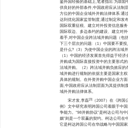
鉴外国经验的基础上,笔者指出:为鼓励
供良好的外部条件,中国政府应从法制
方位的中国企业域外并购法律体系:通
达到优化国家监管制度;通过制定和发
国际双重征税、建立对外投资信息服务
国际双边、多边条约的建设、建立对外
着手,对中国企业跨法域并购问题（包
下三个层次的问题:（1）中国要不要投
是什么?（3）为使中国企业的跨法域
（1）中国的经济发展首先得益于经济
并购成为国际直接投资中的主要形式的提
法域并购。（2）跨法域并购负效应的
域并购进行规制的依据主要是国家主权
具体的规制。在外资并购中国企业方面
面,中国政府应从法制层面为其提供制
域外并购法律体系。
[3]
宋才发,李磊
（2007）在《跨
例》文中研究表明跨国公司着眼于中国
争能力。“98并购协议”是柯达公司与中
姻”则是一个双赢的契约。柯达公司在
它是柯达跨国公司在华战略与中国国家