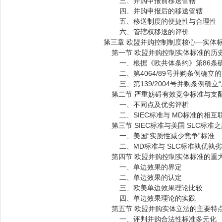
三、并购申报前移送管辖
四、并购申报后的移送管辖
五、移送制度的便捷性与合理性
六、管辖权移送的评价
第三章 欧盟并购控制制度核心—实体
第一节 欧盟并购控制实体标准的历
一、根据《欧共体条约》第86条确
二、第4064/89号并购条例确立
三、第139/2004号并购条例确立
第二节 严重妨碍有效竞争标准与支
一、不同点及优劣评析
二、SIEC标准与 MD标准的相互
第三节 SIEC标准与美国 SLC标准
一、美国“实质性减少竞争”标准
二、MD标准与 SLC标准孰优孰劣
第四节 欧盟并购控制实体标准的重
一、单边效果的界定
二、单边效果的认定
三、欧美单边效果理论比较
四、单边效果理论的实践
第五节 欧盟并购实体立法的主要特
一、评判并购合法性标准多元化