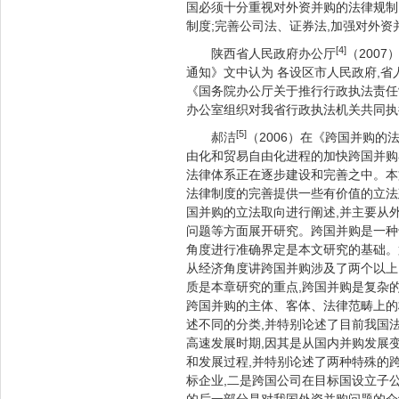
国必须十分重视对外资并购的法律规制
制度;完善公司法、证券法,加强对外资
[4]
陕西省人民政府办公厅
（200
通知》文中认为 各设区市人民政府,
《国务院办公厅关于推行行政执法责任制
办公室组织对我省行政执法机关共同执
[5]
郝洁
（2006）在《跨国并购的
由化和贸易自由化进程的加快跨国并购
法律体系正在逐步建设和完善之中。本
法律制度的完善提供一些有价值的立法
国并购的立法取向进行阐述,并主要从
问题等方面展开研究。跨国并购是一种
角度进行准确界定是本文研究的基础。
从经济角度讲跨国并购涉及了两个以上
质是本章研究的重点,跨国并购是复杂
跨国并购的主体、客体、法律范畴上的
述不同的分类,并特别论述了目前我国
高速发展时期,因其是从国内并购发展
和发展过程,并特别论述了两种特殊的
标企业,二是跨国公司在目标国设立子