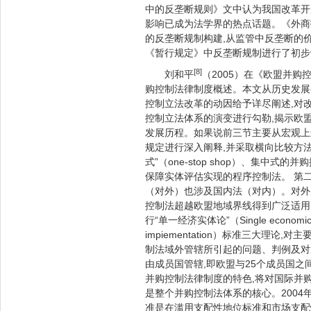
中的反垄断规则》文中认为我国改革开
影响已成为法学界的热点话题。《外商
的反垄断规制构建,从监管中反垄断的
《暂行规定》中反垄断规制进行了初步
[8]
刘和平
（2005）在《欧盟并购
购控制法律制度概述。本文从历史发展
控制立法改革的动因给予详尽阐述,对
控制立法体系的演变进行勾勒,揭示欧
发展历程。如果说前三节主要从宏观上
规定进行深入阐释,并采取横向比较方
式”（one-stop shop）、集
保障实体评估实现的程序控制法。 第二章,
（对外）也涉及国内法（对内）。对外
控制法超越欧盟地域界线得到广泛适用
行“单一经济实体论”（Single economic e
impiementation）标准三大
制法域外管辖所引起的问题、判例及对
由成员国管辖,即欧盟与25个成员国
并购控制法律制度的特色,将对国际并
是整个并购控制法体系的核心。2004
准是在滥用支配性地位标准和市场支配