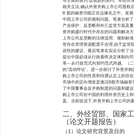
等主体的谈判,达成新的契约。本部分
相关立法,确认外资并购上市公司股权后
B 股的融资功能正在边缘化之中。发展
中国上市公司的规制问题。笔者分析了
产业保护、反垄断和外汇监管方面及董
资并购盛行时代中存在的问题和解决方
上市公司反垄断的法律适用、规制标准
管存在管理资源配置不合理,由于监管
设性的建议。最后笔者在实证分析了当
提出中国必须从行政最终决定体制向司
革---从行政范式向契约范式跨越。（
的“流动悖论”。进一步探讨了外资并
购上市公司的性质和待遇认定上的存在
市场中的定向增发是激活B股市场融资
了中国董事会反并购制度的问题和建议
购上市公司在中国的利用外资历史上和
盖。当前状况下,外资并购上市公司的
二、外经贸部、国家
（论文开题报告）
（1）论文研究背景及目的