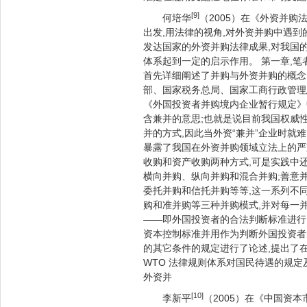
[9]
何培华
（2005）在《外资并
出发,用法律的视角,对外资并购中遇
发达国家的外资并购法律成果,对我国
体系起到一定的启示作用。 第一章,笔者
首先详细阐述了并购与外资并购的概念,
部、国家税务总局、国家工商行政管理总局
《外国投资者并购境内企业暂行规定》
含兼并的意思;也就是说目前我国权威性
并的方式,因此当外资“兼并”企业时
暴露了我国在外资并购领域立法上的严
收购和资产收购两种方式,可是实践中
横向并购、纵向并购和混合并购;善意并
委托并购和信托并购等等,这一系列不
购和准并购等三种并购模式,并对每一
——即外国投资者的合法判断标准进行
资本控制标准并用作为判断外国投资者
的其它条件的规定进行了论述,提出了
WTO 法律规则体系对国民待遇的规定
外资并
[10]
李新平
（2005）在《中国资