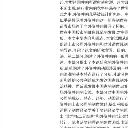
起,大型跨国并购可谓愈演愈烈。超大
不断出现,使行业内的竞争格局在全世
式之中,外资并购几乎被统计所忽略。中
似乎是预示着外资并购这一新兴制度在中
证券市场终于向外资并购展开了怀抱。
度在中国股市的健康规范的发展,对中
般。本文主要内容和观点: 本文试图
促进上市公司外资并购和对其适度规制
的导论,介绍了论文的研究背景、目的
法。第二部分:阐述了外资并购的一般
述。本部分提出了本论研究的外资并购
析,简单阐述了外资并购动因涉及的一
购浪潮的基本特点进行了分析,其后分
断和维护公共利益成为发达国家规制外
治精神。而反观发展中国家的制度,政
场外资并购的实践。本部分对中国的外
公司的现状、特点、趋势、动因进行了
资并购上市公司的制度障碍,提出积极
运用了制度经济学关于契约经济学的原
出 “非均衡二元结构”和外资并购“流
转让。笔者从契约理论的角度,指出非