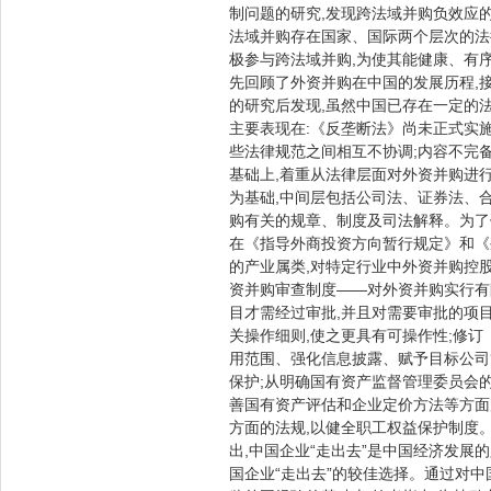
制问题的研究,发现跨法域并购负效应
法域并购存在国家、国际两个层次的法
极参与跨法域并购,为使其能健康、有
先回顾了外资并购在中国的发展历程,
的研究后发现,虽然中国已存在一定的法
主要表现在:《反垄断法》尚未正式实施
些法律规范之间相互不协调;内容不完
基础上,着重从法律层面对外资并购进
为基础,中间层包括公司法、证券法、
购有关的规章、制度及司法解释。为了
在《指导外商投资方向暂行规定》和《
的产业属类,对特定行业中外资并购控
资并购审查制度——对外资并购实行有
目才需经过审批,并且对需要审批的项目
关操作细则,使之更具有可操作性;修
用范围、强化信息披露、赋予目标公司
保护;从明确国有资产监督管理委员会
善国有资产评估和企业定价方法等方面
方面的法规,以健全职工权益保护制度
出,中国企业“走出去”是中国经济发展
国企业“走出去”的较佳选择。通过对