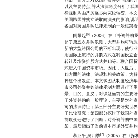
的后一部分是对我国外资并购问题的介
以及主要特点,并从法律角度分析了我
律规制均由严厉逐步向宽松转变。本文
美国跨国并购立法取向演变的影响,说
各国对跨国并购法律规制的一般框架看
[6]
闫耀起
（2006）在《外资并
起了第五次并购浪潮，大型并购可谓愈
新的大型跨国公司的不断出现，使行业
用国际上流行的并购方式在我国设立企
转让及增资扩股方式并购等。联合国贸
式进入中国资本市场。因此，入世后，
购方面的法律、法规和相关政策，为解
择这个出发点。本文试图从制度经济学
市公司外资并购法律规制方面进行了重
景、目的、意义，对课题当前的主要研
了外资并购的一般理论，主要是对外资
司的法律特征；第三部分主要研究世界
了比较研究；第四部分探讨了我国外资
制度变迁进行了回顾，对外资并购中国
架，最后指出了当前资本市场外资并购
[7]
慕亚平,吴四季
（2005）在《