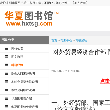
欢迎来到华夏图书馆！包月下载，不限IP，随心所欲！
【加入收藏】
帮助分类
首页
>
帮助中心
>
科研经验
网站公告
对外贸易经济合作部
图文教程
科研经验
2022-07-02 15:04:04
数据入口来源说明
点击
本站会员费收取说明
本站资料版权说明
华夏图书馆介绍
一、外经贸部、国家
华夏图书馆免责声明
（论文文献综述）