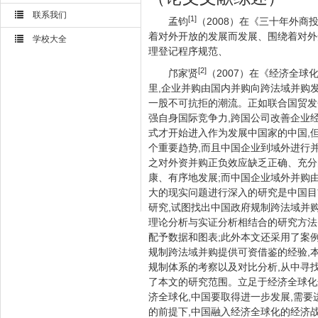
联系我们
[1]
孟钧
（2008）在《三十年外
着对外开放的发展而发展、围绕着对外
学校大全
理登记程序规范、
[2]
邝家贤
（2007）在《经济全
里,企业并购由国内并购向跨法域并购发
一股不可抗拒的潮流。正如联合国贸发
强自身国际竞争力,跨国公司改善企业
式才开始进入作为发展中国家的中国,
个重要趋势,而且中国企业到域外进行并
之对外资并购正负效应缺乏正确、充分
康、有序地发展;而中国企业域外并购
大的现实问题进行深入的研究是中国目
研究,试图找出中国政府规制跨法域并
理论分析与实证分析相结合的研究方法
配予数据和图表;此外本文还采用了案
规制跨法域并购提供可资借鉴的经验,
规制体系的考察以及对比分析,从中寻
了本文的研究范围。立足于经济全球化
济全球化,中国要取得进一步发展,需
的前提下,中国融入经济全球化的经济战