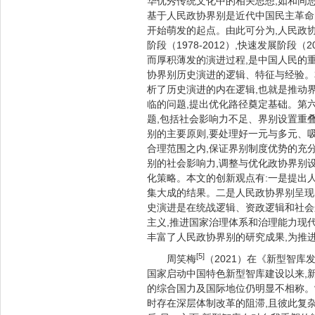
华优秀传统文化中的相关思想,如和同
基于人民政协界别是近代中国民主革命
开始萌发的起点。由此可分为,人民政协界别
阶段（1978-2012）,快速发展阶
而厚积薄发的演进过程,是中国人民的
协界别历史演进的逻辑、特征与经验。
析了历史演进的内在逻辑,也就是推动
临的问题,提出优化路径奠定基础。第
题,包括社会影响力不足、界别设置重
别的主要原则,要处理好一元与多元、
合理范围之内,保证界别制度优势的充分
别的社会影响力,调整与优化政协界别
化策略。本文的创新观点有:一是提出
集大成的结果。二是人民政协界别呈现
史演进是在统战逻辑、资政逻辑和社会
主义,推进国家治理体系和治理能力现
丰富了人民政协界别的研究成果,为推
[5]
周笑梅
（2021）在《新型智
国家启动中国特色新型智库建设以来,
的综合国力及国际地位仍明显不相称。
时存在深层体制改革的阻滞,且彼此复