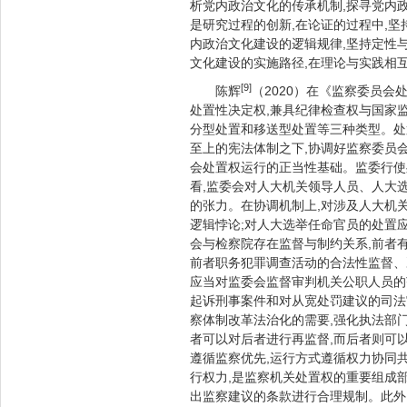
析党内政治文化的传承机制,探寻党内政
是研究过程的创新,在论证的过程中,坚
内政治文化建设的逻辑规律,坚持定性与
文化建设的实施路径,在理论与实践相
[9]
陈辉
（2020）在《监察委员
处置性决定权,兼具纪律检查权与国家
分型处置和移送型处置等三种类型。处
至上的宪法体制之下,协调好监察委员
会处置权运行的正当性基础。监委行使
看,监委会对人大机关领导人员、人大
的张力。在协调机制上,对涉及人大机
逻辑悖论;对人大选举任命官员的处置
会与检察院存在监督与制约关系,前者
前者职务犯罪调查活动的合法性监督、
应当对监委会监督审判机关公职人员的
起诉刑事案件和对从宽处罚建议的司法
察体制改革法治化的需要,强化执法部
者可以对后者进行再监督,而后者则可
遵循监察优先,运行方式遵循权力协同
行权力,是监察机关处置权的重要组成部
出监察建议的条款进行合理规制。此外