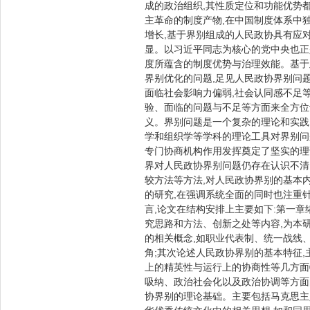
成的政治组织,其性质定位和功能优势
主革命的制度产物,在中国制度体系中
增长,基于界别组成的人民政协具有应
显。以习近平同志为核心的党中央也正
度所蕴含的制度优势与治理效能。基于
界别优化的问题,足见人民政协界别问
面临社会影响力偏弱,社会认同感不足
验、面临的问题与不足等方面来全方位
义。界别问题是一个复杂的理论和实践
学和组织学等学科的理论工具对界别问
专门协商机构作用发挥奠定了坚实的理
界对人民政协界别问题仍存在认识不清
较方法等方法,对人民政协界别的基本
的研究,在强调系统全面的同时也注重
言,论文在结构安排上主要如下:第一
究思路和方法、创新之处等内容,为本
的相关概念,如职业代表制、统一战线
角;其次论述人民政协界别的基本特征
上的精英性与运行上的协商性等几方面
吸纳、政治社会化以及政治协调等方面
协界别的理论基础。主要包括马克思主