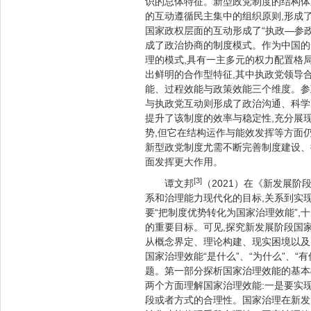
识的总体特征。新型政党制度的结构体
的互动遵循民主集中的组织原则,形成
国家政权层面的互动形成了“执政—参
成了政治协商的制度模式。作为中国的
理的模式,具有一主多元的权力配置格
出鲜明的合作型特征,其中执政党领导
能、过程效能与政策效能三个维度。参
与执政党互动则形成了政治沟通、科学
提升了该制度的效率与稳定性,充分展
势,但它在结构运作与能效发挥等方面
新型政党制度尤需不断完善制度建设、
面发挥更大作用。
[3]
谭文邦
（2021）在《新发展
系和治理能力现代化的目标,关系到实
要“把制度优势转化为国家治理效能”,
的重要目标。可见,探究新发展阶段国
从概念界定、理论构建、现实困境以及
国家治理效能“是什么”、“为什么”、“
题。第一部分探析国家治理效能的基本
两个方面理解国家治理效能:一是要实
段或者方式的合理性。国家治理在新发