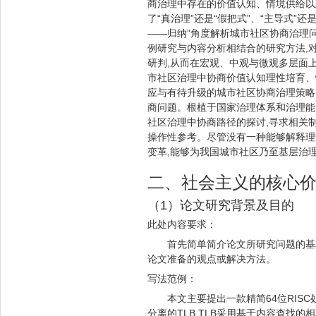
商治理中存在的价值认知、情境供给以
了“真治理”还是“假把式”、“主导式”还
——归纳”角度解析城市社区协商治理
例研究与内容分析相结合的研究方法,对
研判,从而在宏观、中观与微观多层面
市社区治理中协商价值认知理性培育、
应与有待升级的城市社区协商治理策略
商问题。根植于国家治理体系和治理能
社区治理中协商路径的探讨,寻求相关
操作性参考。尽管没有一种能够解释理
变革,能够为我国城市社区乃至基层治
二、社会主义的核心
（1）论文研究背景及目的
此处内容要求：
首先简单简介论文所研究问题的基
论文准备的观点或解决方法。
写法范例：
本文主要提出一款精简64位RIS
分离的TLB,TLB采用基于内容查找的