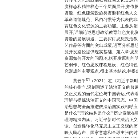
其转化为思想政治教育红色文化资源的
度样态和精神样态三个层面展开,并依
资源、红色建筑设施类资源和红色人文
革命道德规范、风俗习惯等为代表的非
育红色文化资源的主要功能。主要从塑
展开,详细论述思想政治教育红色文化
资源的发展境遇。主要探讨思想政治教
艺作品等方面的突出成绩,进而分析思
源开发路径提供现实基础。第六章:思
资源如何开发的问题,包括开发原则的
艺创作、红色思政课程建设、红色特色
究形成的主要观点,得出基本结论,并
[7]
黄云平
（2021）在《习近平
的核心指向,深刻阐述了法治正义的普
义正义观的当代定位与中国表达,代表
理解与提炼法治正义的中国形态、中国
治思想与全面推进依法治国实践相呼应
是什么”“理论结构是什么”“历史贡献
理与精深内涵。习近平新时代法治正义
论、创造性转化马克思主义正义观的历
映人民心声、国家意志和全球主张的时