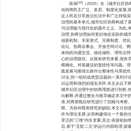
[10]
陈旭
（2020）在《城市社区
动协商民主广泛、多层、制度化发展,
证人民在日常政治生活中有广泛持续深
治理的基本单元,城市社区协商构成了
与治理能力现代化的题中之义。为此,
治理,协商治理如何更好地在实际的城
创新机制、丰富形式、完善制度、优化
论坛、协商议事会、开放空间讨论、网
体间的沟通交流、彼此倾听、理性论辩
心的治理路径。从既有研究来看,现有
模糊化、对策建议的笼统性等问题。理
践发展与困境出路作出整体性与系统性
讨论,同一组织或类型议题的一系列讨
识运用和强烈的现实关怀,本文从以下两
城市社区治理中的协商理路进行剖析,
出解释,并通过整合与推导确定本文中的
准,对两类既往研究进行了回顾与考察
限。为弥补既有研究的缺陷,本文分别
作为理论支撑,从而构建得出一个新的分
变迁的“三维”内生变量;其次,依据初
后,基于“五阶二元”的运行内部机理,