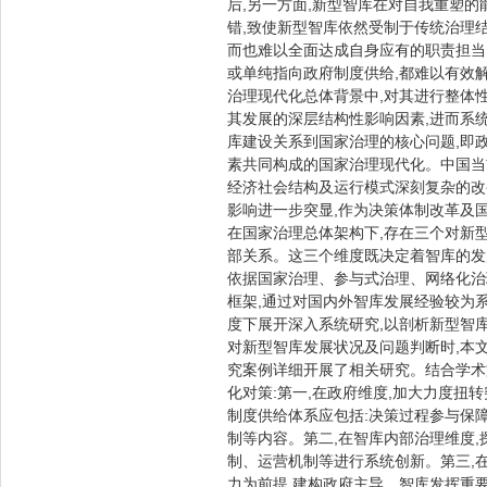
后,另一方面,新型智库在对自我重塑
错,致使新型智库依然受制于传统治理
而也难以全面达成自身应有的职责担当
或单纯指向政府制度供给,都难以有效
治理现代化总体背景中,对其进行整体
其发展的深层结构性影响因素,进而系
库建设关系到国家治理的核心问题,即
素共同构成的国家治理现代化。中国当
经济社会结构及运行模式深刻复杂的改
影响进一步突显,作为决策体制改革及
在国家治理总体架构下,存在三个对新
部关系。这三个维度既决定着智库的发
依据国家治理、参与式治理、网络化治理
框架,通过对国内外智库发展经验较为系
度下展开深入系统研究,以剖析新型智
对新型智库发展状况及问题判断时,本
究案例详细开展了相关研究。结合学术
化对策:第一,在政府维度,加大力度扭
制度供给体系应包括:决策过程参与保
制等内容。第二,在智库内部治理维度,
制、运营机制等进行系统创新。第三,
力为前提,建构政府主导、智库发挥重