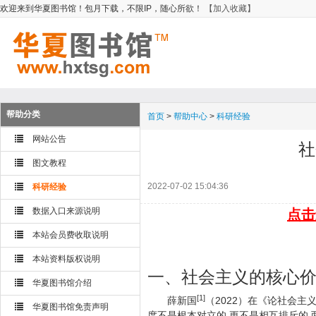
欢迎来到华夏图书馆！包月下载，不限IP，随心所欲！
【加入收藏】
帮助分类
首页
>
帮助中心
>
科研经验
网站公告
社
图文教程
2022-07-02 15:04:36
科研经验
数据入口来源说明
点击
本站会员费收取说明
本站资料版权说明
一、社会主义的核心
华夏图书馆介绍
[1]
薛新国
（2022）在《论社会
华夏图书馆免责声明
度不是根本对立的,更不是相互排斥的