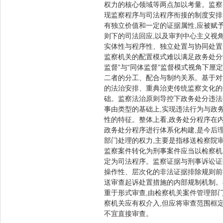
权力的核心领域等两点加以考量。监察
现监察程序与司法程序衔接的制度安排
有独立价值和一定的证据属性,应被赋予
则下的司法回应,以及审判中心主义视
实体性与程序性、独立处置与协同处置
监察机关的配置模式难以满足政务处分
监督”与“同体监督”监督模式视角下
二者的分工、配合与制约关系。基于对
的法治安排、重典治吏传统监察文化的
础。监察法治原则导控下政务处分违法
事由类型的基础上,实现违法行为与政
性的特征。整体上看,政务处分程序在
政务处分程序进行体系化构建,是今后
部门处理的权力,主要是指移送检察院
监察案件转化为刑事案件应当以检察机
定为司法程序。监察证据与刑事诉讼证
操作性、层次化的非法证据排除规则前
送审查起诉处置措施的内部规制机制。
重于形式审查,由检察机关案件管理部门
察机关应有权介入,但应将审查范围框定
不宜直接审查。