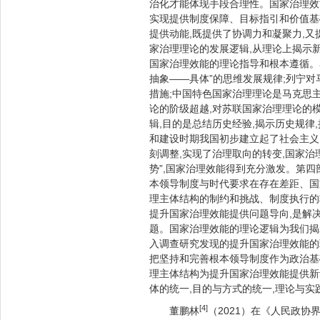
治化才能体现手段合理性。国家治理效
实现提供制度保障、目标指引和价值基
提供动能,既提供了协调力和凝聚力,
家治理理论的发展逻辑,从理论上揭示
国家治理效能的理论指导和根本遵循。
抽象——具体”的思维发展规律;列宁
措施;中国特色国家治理理论是马克思
论的阶级超越,对苏联国家治理理论的
辑,目的是总结历史经验,揭示历史规律
和建设时期我国初步建立起了社会主义
刻调整,实现了治理取向的转变,国家治
势”,国家治理效能得到充分激发。第
本领导制度与时代要求在存在差距、国
理主体结构的制约和挑战、制度执行的
提升国家治理效能提供问题导向,是解
题。国家治理效能的理论逻辑为我们揭示
入调查研究发现的提升国家治理效能的
把坚持和完善根本领导制度作为政治基
理主体结构为提升国家治理效能提供新
体的统一,目的与方式的统一,理论与实
[4]
董鹏林
（2021）在《人民政