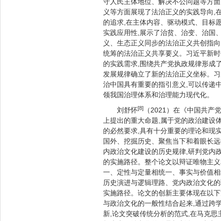
守人民主体地位、解决不公问题等方面
义等方面展现了法治正义的实践导向,
的追求,在主体内容、驱动模式、目标
实践应用性,展示了治贫、治变、治国
义、生态正义同步的法治正义共创指向
统筹的法治正义共享要义。习近平新时
的实践需求,围绕共产党执政规律形成
发展规律确立了新的法治正义坐标。习
治中国具有重要的指引意义,可以传递
领我国治理体系和治理能力现代化。
[8]
刘舒怀
（2021）在《中国共
上提出的重大命题,属于党的政治建设
的必然要求,具有十分重要的理论和现
国外、挖掘历史、聚焦当下和着眼长远
内政治文化建设的历史规律,研判党内
的实施路径。整个论文以辩证唯物主义
一、定性与定量相统一、事实与价值相
历史演进与逻辑理路、党内政治文化的
实施路径。论文的创新主要体现在以下
与政治文化的一般性结合起来,通过跨
新,论文突破传统分析的范式,在马克思