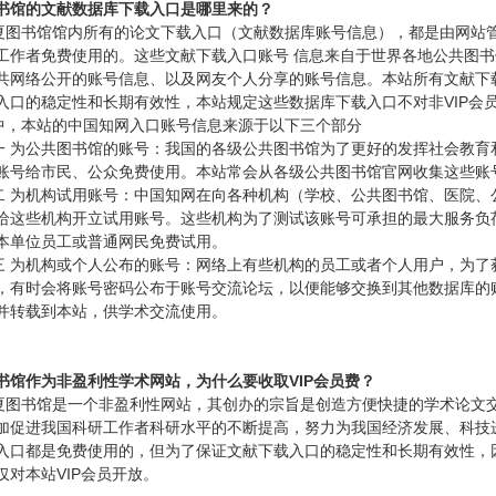
书馆的文献数据库下载入口是哪里来的？
书馆馆内所有的论文下载入口（文献数据库账号信息），都是由网站管
工作者免费使用的。这些文献下载入口账号 信息来自于世界各地公共图
共网络公开的账号信息、以及网友个人分享的账号信息。本站所有文献下
入口的稳定性和长期有效性，本站规定这些数据库下载入口不对非VIP会员
本站的中国知网入口账号信息来源于以下三个部分
为公共图书馆的账号：我国的各级公共图书馆为了更好的发挥社会教育
账号给市民、公众免费使用。本站常会从各级公共图书馆官网收集这些账
为机构试用账号：中国知网在向各种机构（学校、公共图书馆、医院、公
给这些机构开立试用账号。这些机构为了测试该账号可承担的最大服务负
本单位员工或普通网民免费试用。
为机构或个人公布的账号：网络上有些机构的员工或者个人用户，为了
，有时会将账号密码公布于账号交流论坛，以便能够交换到其他数据库的
并转载到本站，供学术交流使用。
书馆作为非盈利性学术网站，为什么要收取VIP会员费？
书馆是一个非盈利性网站，其创办的宗旨是创造方便快捷的学术论文交
加促进我国科研工作者科研水平的不断提高，努力为我国经济发展、科技
入口都是免费使用的，但为了保证文献下载入口的稳定性和长期有效性，因
仅对本站VIP会员开放。