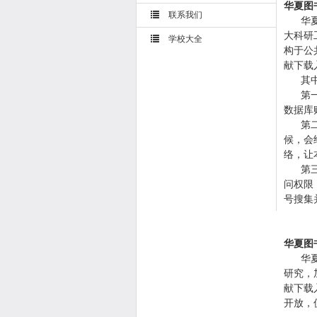
华夏图
联系我们
华夏图
大科研
学校大全
构于公
献下载
其中，
第一 
数据库
第二 
候，会
络，让
第三 
问权限
号搜集
华夏图
华夏图
研究，
献下载
开放，