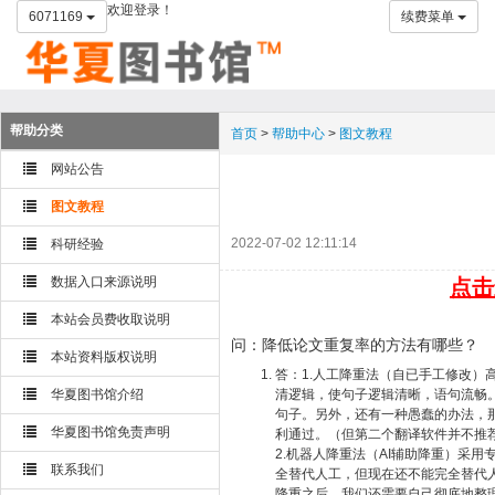
欢迎登录！
6071169
续费菜单
帮助分类
首页
>
帮助中心
>
图文教程
网站公告
图文教程
2022-07-02 12:11:14
科研经验
数据入口来源说明
点击
本站会员费收取说明
问：降低论文重复率的方法有哪些？
本站资料版权说明
答：1.人工降重法（自已手工修改
华夏图书馆介绍
清逻辑，使句子逻辑清晰，语句流畅
句子。另外，还有一种愚蠢的办法，
华夏图书馆免责声明
利通过。（但第二个翻译软件并不推
2.机器人降重法（AI辅助降重）采用
联系我们
全替代人工，但现在还不能完全替代
降重之后，我们还需要自己彻底地整