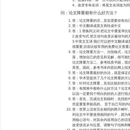
4、改变专有名词：将英文名词改为
问：论文降重都有什么好方法？
答：论文降重的话，其实需要你有自
答：中文翻译成英文再转成中文
答：1.替换同义词 把论文中重复率
2.改变句式 把主动句改变从被动句
3.中英文互译 我们可以把中文翻译
很重要,目前比较常用的免费论文查重系统有p
答：论文降重方法一、分段格式，论
落，增加自己的意见和见解，很可能
论文降重方法二、参考纸质书籍，现
库里。因此，参考书本内容比网上找
答：论文降重最好的办法，就是保证
答：学术堂提供了几个论文降重的方法
答：针对论文降重，其实比较好的方
答：有闻将中都有什么好方法？论文
以说一定要找个明白的好的人进行指
答：首先，完成论文初稿时，先找软
些是重复率较高的。 至于自己写的
答：世界上没有完全相同的两片树叶
列论文中不要使用相同的句子，因为
用核心语句，对其余内容用自己的话
改变状语从句位置、调整句子结构和