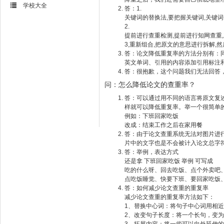
学校大全
答：1.
关键词的替换法,要把握关键词,关键词
2.
提前进行查重检测,提前进行知网查重,
3,重新组合,把原文的意思进行拆解,
答：论文降低重复率的方法分别有：
英文单词、引用的内容添加引用标注
答：很抱歉，这个问题我们无法回答
问：怎么降低论文的查重率？
答：可以通过用不同的语言将原文复
样就可以降低重复率。举一个很简单
例如：下班回家吃饭
改成：结束工作之后在家用餐
答：由于论文查重系统无法对图片进
片中的文字也是不会被计入论文总字
答：举例，表达方式
还是拿 下班回家吃饭 举例 可写成
吃的什么呀、回去吃饭、点个外卖吧
点吃饭睡觉、快要下班、要回家吃饭
答：如何减少论文查重的重复率
减少论文查重的重复率方法如下：
1、替换中心词：将句子中心词用相
2、改变句子长度：将一个长句，变
3、拓展内容：将一些可以向外延伸