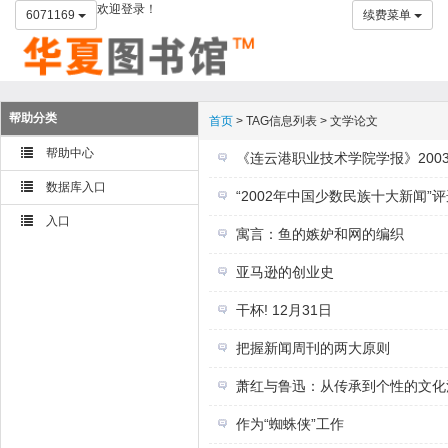
欢迎登录！
6071169
续费菜单
帮助分类
首页
> TAG信息列表 > 文学论文
帮助中心
《连云港职业技术学院学报》2003
数据库入口
“2002年中国少数民族十大新闻”
入口
寓言：鱼的嫉妒和网的编织
亚马逊的创业史
干杯! 12月31日
把握新闻周刊的两大原则
萧红与鲁迅：从传承到个性的文化
作为“蜘蛛侠”工作