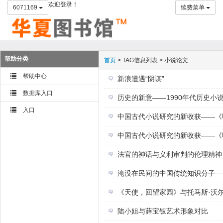
欢迎登录！
6071169
续费菜单
帮助分类
首页
> TAG信息列表 > 小说论文
帮助中心
新浪遭遇“阴谋”
数据库入口
历史的新意——1990年代历史小
入口
中国古代小说研究的新收获——《
中国古代小说研究的新收获——《
法官的神话与义利审判的伦理精神
淹没在民间的中国传统知识分子—
《天使，回望家园》与托马斯·沃
陆小姐与薛宝钗艺术形象对比